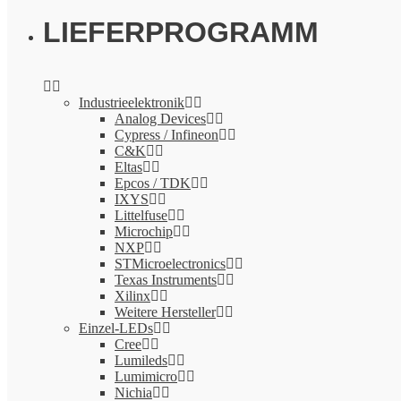
LIEFERPROGRAMM
Industrieelektronik
Analog Devices
Cypress / Infineon
C&K
Eltas
Epcos / TDK
IXYS
Littelfuse
Microchip
NXP
STMicroelectronics
Texas Instruments
Xilinx
Weitere Hersteller
Einzel-LEDs
Cree
Lumileds
Lumimicro
Nichia