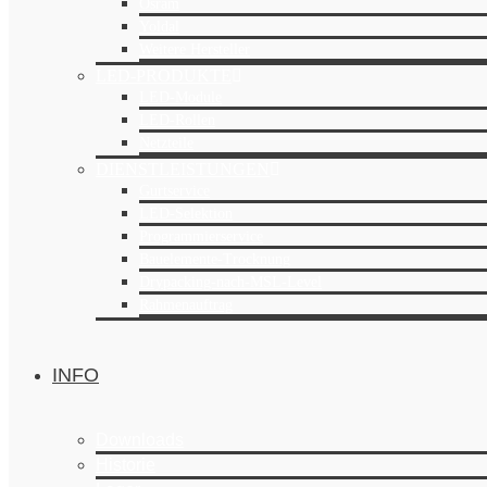
Osram
Yoldal
Weitere Hersteller
LED-PRODUKTE
LED-Module
LED-Rollen
Netzteile
DIENSTLEISTUNGEN
Gurtservice
LED-Selektion
Programmierservice
Bauelemente-Trocknung
Drypacking-nach-MSL-Level
Rahmenauftrag
INFO
Downloads
Historie