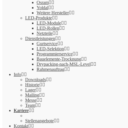
Osram
Yoldal
Weitere Hersteller
LED-Produkte
LED-Module
LED-Rollen
Netzteile
Dienstleistungen
Gurtservice
LED-Selektion
Programmierservice
Bauelemente-Trocknung
Drypacking-nach-MSL-Level
Rahmenauftrag
Info
Downloads
Historie
Lager
Mailing
Messe
Team
Karriere
Stellenangebote
Kontakt