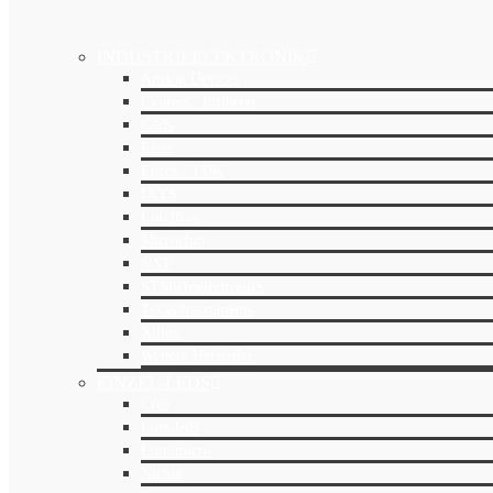
INDUSTRIEELEKTRONIK
Analog Devices
Cypress / Infineon
C&K
Eltas
Epcos / TDK
IXYS
Littelfuse
Microchip
NXP
STMicroelectronics
Texas Instruments
Xilinx
Weitere Hersteller
EINZEL-LEDS
Cree
Lumileds
Lumimicro
Nichia